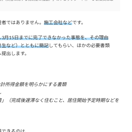
税者ではありません。
施工会社など
です。
3月15日までに完了できなかった事態を、その理由
の発生など）とともに簡記
してもらい、ほかの必要書類
へ提出します。
合計所得金額を明らかにする書類
し
書」（完成後遅滞なく住むこと、居住開始予定時期などを
備できるのは、