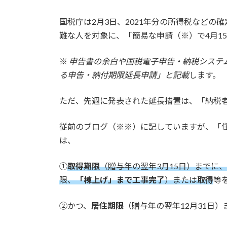
終
更
国税庁は2月3日、2021年分の所得税など
新
日
難な人を対象に、「簡易な申請（※）で4月1
時
:
※
申告書の余白や国税電子申告・納税システム
る申告・納付期限延長申請」と記載
します。
ただ、先週に発表された延長措置は、「納税
従前のブログ（※※）に記していますが、「
は、
①
取得期限
（贈与年の翌年3月15日）までに
限、
「棟上げ」まで工事完了
）または
取得
等
②かつ、
居住期限
（贈与年の翌年12月31日