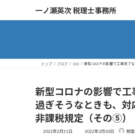
コ
ナ
一ノ瀬英次 税理士事務所
ン
ビ
テ
ゲ
ン
ー
ツ
シ
へ
ョ
ス
ン
キ
に
ッ
移
トップ
ブログ
TAX
新型コロナの影響で工事完了な
プ
動
新型コロナの影響で工
過ぎそうなときも、対応
非課税規定（その⑤）
最
2022年2月11日
2022年3月30日
税理士