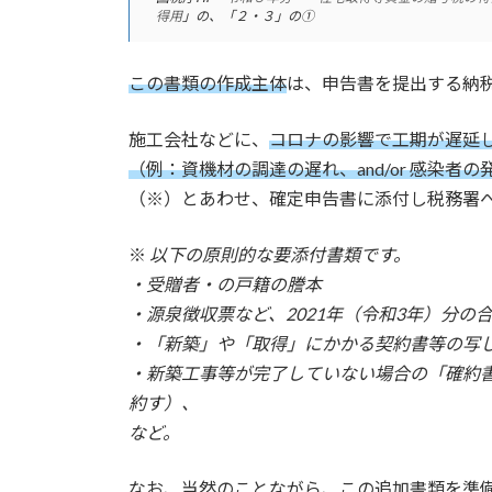
得用
」の、「２・３」の①
この書類の作成主体
は、申告書を提出する納
施工会社などに、
コロナの影響で工期が遅延し
（例：資機材の調達の遅れ、and/or 感染者
（※）とあわせ、確定申告書に添付し税務署
※
以下の原則的な要添付書類です。
・受贈者・の戸籍の謄本
・源泉徴収票など、2021年（令和3年）分の
・「新築」や「取得」にかかる契約書等の写
・新築工事等が完了していない場合の「確約
約す）、
など。
なお、当然のことながら、この追加書類を準