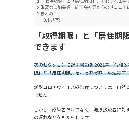
1
「取得期限」と「居住期限」、それぞれ１年 
2
重要な追加書類‥施工会社等からの「コロナ
3
まとめ
3.1
共有:
「取得期限」と「居住期限
できます
次のセクションに記す書類を 2021年（令
限
」と「
居住期限
」を、それぞれ１年延ばす
新型コロナウイルス感染症については、自然
ません。
しかし、感染者だけでなく、濃厚接触者に対
の遅れなどをもたらします。