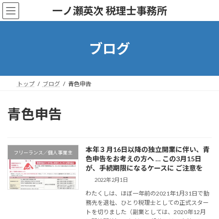
コ
ナ
一ノ瀬英次 税理士事務所
ン
ビ
テ
ゲ
ン
ー
ツ
シ
ブログ
へ
ョ
ス
ン
キ
に
ッ
移
トップ
ブログ
青色申告
プ
動
青色申告
本年３月16日以降の独立開業に伴い、青
フリーランス／個人事業主
色申告をお考えの方へ … この3月15日
が、手続期限になるケースに ご注意を
2022年2月1日
わたくしは、ほぼ一年前の2021年1月31日で勤
務先を退社、ひとり税理士としての正式スター
トを切りました（副業としては、2020年12月