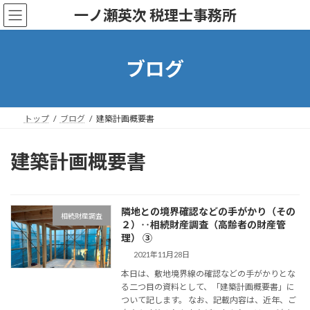
コ
ナ
一ノ瀬英次 税理士事務所
ン
ビ
テ
ゲ
ン
ー
ツ
シ
ブログ
へ
ョ
ス
ン
キ
に
ッ
移
トップ
ブログ
建築計画概要書
プ
動
建築計画概要書
隣地との境界確認などの手がかり（その
相続財産調査
２）‥相続財産調査（高齢者の財産管
理） ③
2021年11月28日
本日は、敷地境界線の確認などの手がかりとな
る二つ目の資料として、「建築計画概要書」に
ついて記します。 なお、記載内容は、近年、ご